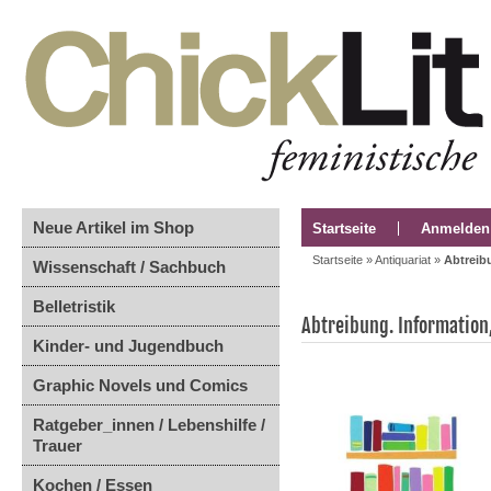
Neue Artikel im Shop
Startseite
Anmelden
Startseite
»
Antiquariat
»
Abtreib
Wissenschaft / Sachbuch
Belletristik
Abtreibung. Information
Kinder- und Jugendbuch
Graphic Novels und Comics
Ratgeber_innen / Lebenshilfe /
Trauer
Kochen / Essen