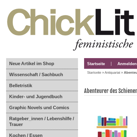
Neue Artikel im Shop
Startseite
Anmelden
Startseite
»
Antiquariat
»
Abenteu
Wissenschaft / Sachbuch
Belletristik
Abenteurer des Schiene
Kinder- und Jugendbuch
Graphic Novels und Comics
Ratgeber_innen / Lebenshilfe /
Trauer
Kochen / Essen