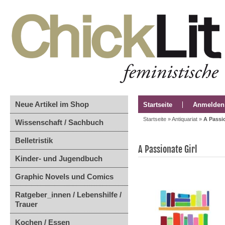
Neue Artikel im Shop
Startseite
Anmelden
Startseite
»
Antiquariat
»
A Passio
Wissenschaft / Sachbuch
Belletristik
A Passionate Girl
Kinder- und Jugendbuch
Graphic Novels und Comics
Ratgeber_innen / Lebenshilfe /
Trauer
Kochen / Essen