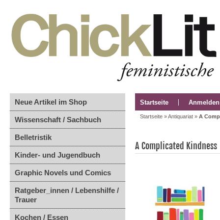
Neue Artikel im Shop
Startseite
Anmelden
Startseite
»
Antiquariat
»
A Compl
Wissenschaft / Sachbuch
Belletristik
A Complicated Kindness
Kinder- und Jugendbuch
Graphic Novels und Comics
Ratgeber_innen / Lebenshilfe /
Trauer
Kochen / Essen