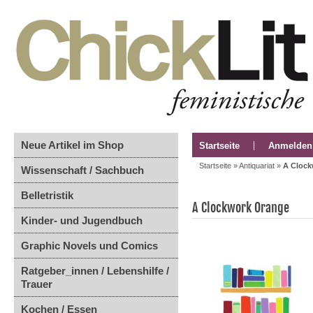
Neue Artikel im Shop
Startseite
Anmelden
Startseite
»
Antiquariat
»
A Clock
Wissenschaft / Sachbuch
Belletristik
A Clockwork Orange
Kinder- und Jugendbuch
Graphic Novels und Comics
Ratgeber_innen / Lebenshilfe /
Trauer
Kochen / Essen