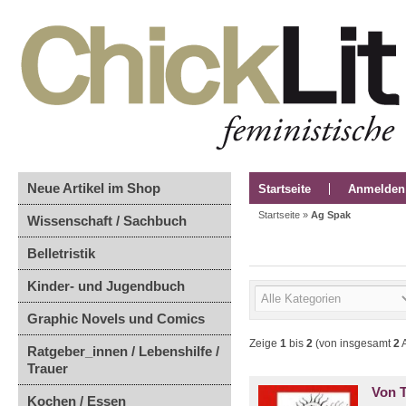
Neue Artikel im Shop
Startseite
Anmelden
Startseite
»
Ag Spak
Wissenschaft / Sachbuch
Belletristik
Kinder- und Jugendbuch
Graphic Novels und Comics
Zeige
1
bis
2
(von insgesamt
2
A
Ratgeber_innen / Lebenshilfe /
Trauer
Von T
Kochen / Essen