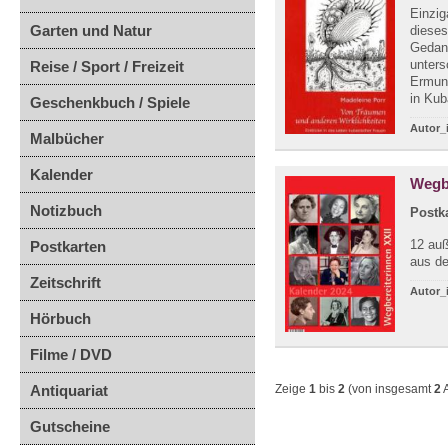
Einzig
Garten und Natur
dieses
Gedan
unters
Reise / Sport / Freizeit
Ermunt
in Kuba
Geschenkbuch / Spiele
Autor_
Malbücher
Kalender
Wegbe
Notizbuch
Postk
12 auß
Postkarten
aus d
Zeitschrift
Autor_
Hörbuch
Filme / DVD
Antiquariat
Zeige
1
bis
2
(von insgesamt
2
A
Gutscheine