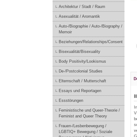
Architektur / Stadt / Raum
Asexualität / Aromantik
Auto-/Biographie / Auto-/Biography /
Memoir
Beziehungen/Relationships/Consent
Bisexualität/Bisexuality
Body Positivity/Lookismus
De-/Postcolonial Studies
D
Elternschaft / Mutterschaft
Essays und Reportagen
B
Essstörungen
I
Feministische und Queer-Theorie /
V
Feminist and Queer Theory
b
s
Frauen-/Lesbenbewegung /
v
LGBTIQ+ Bewegung / Soziale
G