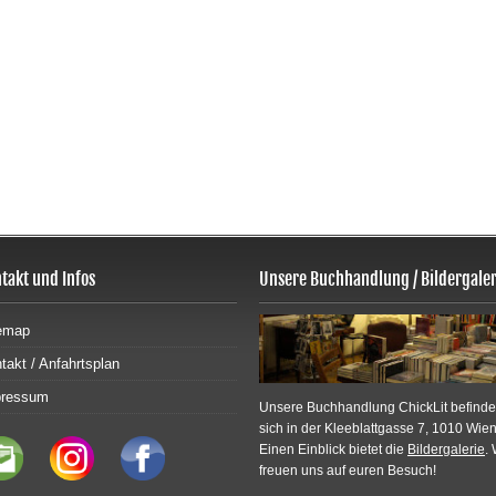
takt und Infos
Unsere Buchhandlung / Bildergaler
emap
takt / Anfahrtsplan
pressum
Unsere Buchhandlung ChickLit befinde
sich in der Kleeblattgasse 7, 1010 Wien
Einen Einblick bietet die
Bildergalerie
. 
freuen uns auf euren Besuch!