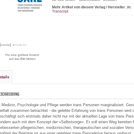
Mehr Artikel von diesem Verlag / Hersteller_in:
Transcript
Für eine größere Ansicht
auf das Bild klicken
etails
ESCHREIBUNG
n Medizin, Psychologie und Pflege werden trans Personen marginalisiert. Geschl
ielfalt zusammen betrachtet - die gelebte Erfahrung von trans Personen wird
eschäftigt sich erstmals daher nicht nur mit der aktuellen Lage von trans Pe
ondern auch mit dem Konzept der »Selbstsorge«. Er soll einen Weg bereiten f
erbesserten pflegerischen, medizinischen, therapeutischen und sozialen Vers
roßteil der Beiträge ist aus einer gelebten trans Perspektive heraus verfasst.