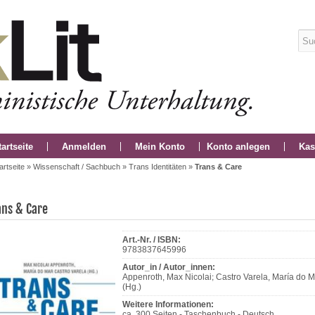
tartseite
Anmelden
Mein Konto
Konto anlegen
Kas
artseite
»
Wissenschaft / Sachbuch
»
Trans Identitäten
»
Trans & Care
ans & Care
Art.-Nr. / ISBN:
9783837645996
Autor_in / Autor_innen:
Appenroth, Max Nicolai; Castro Varela, María do M
(Hg.)
Weitere Informationen:
ca. 300 Seiten - Taschenbuch - Deutsch