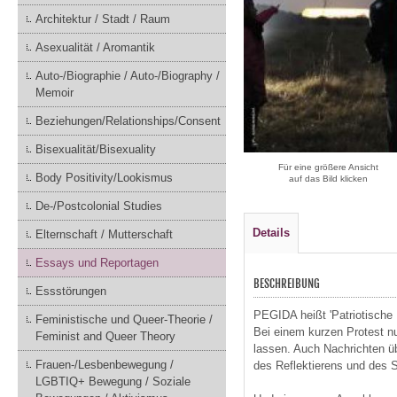
Architektur / Stadt / Raum
Asexualität / Aromantik
Auto-/Biographie / Auto-/Biography /
Memoir
Beziehungen/Relationships/Consent
Bisexualität/Bisexuality
Für eine größere Ansicht
Body Positivity/Lookismus
auf das Bild klicken
De-/Postcolonial Studies
Details
Elternschaft / Mutterschaft
Essays und Reportagen
BESCHREIBUNG
Essstörungen
PEGIDA heißt 'Patriotische
Feministische und Queer-Theorie /
Bei einem kurzen Protest n
Feminist and Queer Theory
lassen. Auch Nachrichten üb
Frauen-/Lesbenbewegung /
des Reflektierens und des S
LGBTIQ+ Bewegung / Soziale