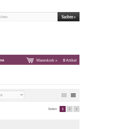
sa
Warenkorb »
0
Artikel
Seiten:
1
2
»