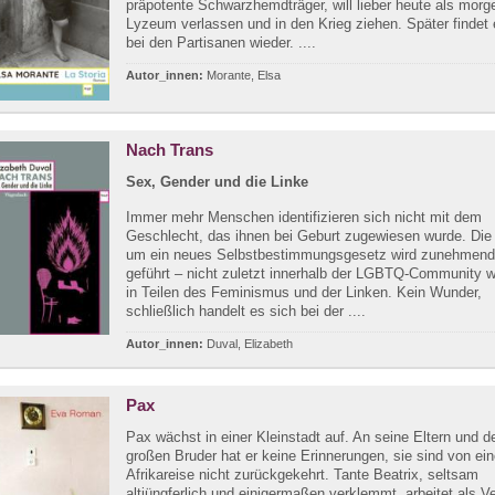
präpotente Schwarzhemdträger, will lieber heute als morg
Lyzeum verlassen und in den Krieg ziehen. Später findet 
bei den Partisanen wieder. ....
Autor_innen:
Morante, Elsa
Nach Trans
Sex, Gender und die Linke
Immer mehr Menschen identifizieren sich nicht mit dem
Geschlecht, das ihnen bei Geburt zugewiesen wurde. Die
um ein neues Selbstbestimmungsgesetz wird zunehmend 
geführt – nicht zuletzt innerhalb der LGBTQ-Community 
in Teilen des Feminismus und der Linken. Kein Wunder,
schließlich handelt es sich bei der ....
Autor_innen:
Duval, Elizabeth
Pax
Pax wächst in einer Kleinstadt auf. An seine Eltern und d
großen Bruder hat er keine Erinnerungen, sie sind von ein
Afrikareise nicht zurückgekehrt. Tante Beatrix, seltsam
altjüngferlich und einigermaßen verklemmt, arbeitet als V