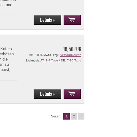
en kann.
18,50 EUR
 Katers
tterbösen
inkl. 10 % MwSt. zzgl.
Versandkosten
n die
Lieferzeit:
AT: 3-4 Tage / DE: 7-10 Tage
en zu
peist,
Seiten:
1
2
»