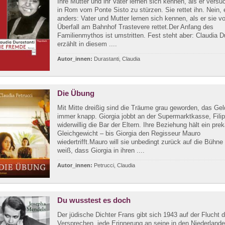
Ihre Mutter und ihr Vater lernen sich kennen, als er versu
in Rom vom Ponte Sisto zu stürzen. Sie rettet ihn. Nein,
anders: Vater und Mutter lernen sich kennen, als er sie v
Überfall am Bahnhof Trastevere rettet.Der Anfang des
Familienmythos ist umstritten. Fest steht aber: Claudia D
erzählt in diesem ....
Autor_innen:
Durastanti, Claudia
Die Übung
Mit Mitte dreißig sind die Träume grau geworden, das Geld
immer knapp. Giorgia jobbt an der Supermarktkasse, Filip
widerwillig die Bar der Eltern. Ihre Beziehung hält ein pre
Gleichgewicht – bis Giorgia den Regisseur Mauro
wiedertrifft.Mauro will sie unbedingt zurück auf die Bühne
weiß, dass Giorgia in ihren ....
Autor_innen:
Petrucci, Claudia
Du wusstest es doch
Der jüdische Dichter Frans gibt sich 1943 auf der Flucht 
Versprechen, jede Erinnerung an seine in den Niederland