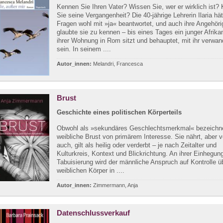
Kennen Sie Ihren Vater? Wissen Sie, wer er wirklich ist?
Sie seine Vergangenheit? Die 40-jährige Lehrerin Ilaria hä
Fragen wohl mit »ja« beantwortet, und auch ihre Angehör
glaubte sie zu kennen – bis eines Tages ein junger Afrika
ihrer Wohnung in Rom sitzt und behauptet, mit ihr verwan
sein. In seinem ....
Autor_innen:
Melandri, Francesca
Brust
Geschichte eines politischen Körperteils
Obwohl als »sekundäres Geschlechtsmerkmal« bezeichnet
weibliche Brust von primärem Interesse. Sie nährt, aber v
auch, gilt als heilig oder verderbt – je nach Zeitalter und
Kulturkreis, Kontext und Blickrichtung. An ihrer Einhegun
Tabuisierung wird der männliche Anspruch auf Kontrolle ü
weiblichen Körper in ....
Autor_innen:
Zimmermann, Anja
Datenschlussverkauf