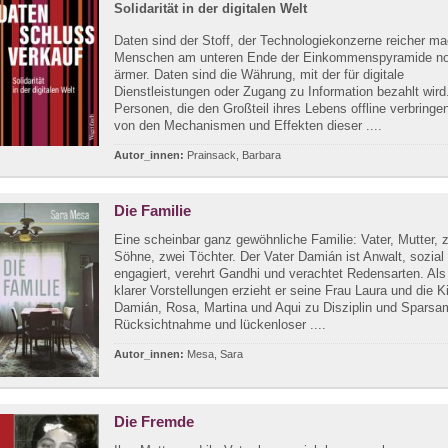
Solidarität in der digitalen Welt
Daten sind der Stoff, der Technologiekonzerne reicher m
Menschen am unteren Ende der Einkommenspyramide n
ärmer. Daten sind die Währung, mit der für digitale
Dienstleistungen oder Zugang zu Information bezahlt wird
Personen, die den Großteil ihres Lebens offline verbringen
von den Mechanismen und Effekten dieser ....
Autor_innen:
Prainsack, Barbara
Die Familie
Eine scheinbar ganz gewöhnliche Familie: Vater, Mutter, 
Söhne, zwei Töchter. Der Vater Damián ist Anwalt, sozial
engagiert, verehrt Gandhi und verachtet Redensarten. Al
klarer Vorstellungen erzieht er seine Frau Laura und die K
Damián, Rosa, Martina und Aqui zu Disziplin und Sparsam
Rücksichtnahme und lückenloser ....
Autor_innen:
Mesa, Sara
Die Fremde