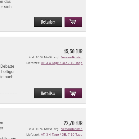
en das
er sich
15,50 EUR
inkl. 10 % MwSt. zzgl.
Versandkosten
Lieferzeit:
AT: 3-4 Tage / DE: 7-10 Tage
 Debatte
heftiger
wie auch
22,70 EUR
en
er
inkl. 10 % MwSt. zzgl.
Versandkosten
Lieferzeit:
AT: 3-4 Tage / DE: 7-10 Tage
erkäuferin