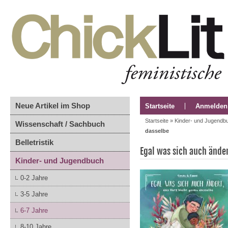
Neue Artikel im Shop
Startseite
Anmelden
Startseite
»
Kinder- und Jugendb
Wissenschaft / Sachbuch
dasselbe
Belletristik
Egal was sich auch änder
Kinder- und Jugendbuch
0-2 Jahre
3-5 Jahre
6-7 Jahre
8-10 Jahre