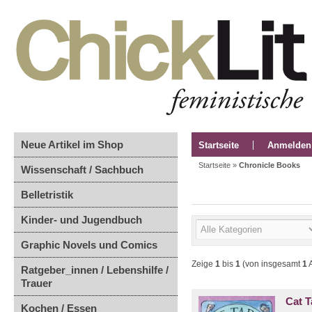
Neue Artikel im Shop
Startseite
Anmelden
Startseite
»
Chronicle Books
Wissenschaft / Sachbuch
Belletristik
Kinder- und Jugendbuch
Graphic Novels und Comics
Zeige
1
bis
1
(von insgesamt
1
A
Ratgeber_innen / Lebenshilfe /
Trauer
Cat T
Kochen / Essen