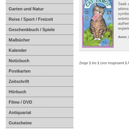
Seek a
Garten und Natur
whimsi
symbol
entert
Reise / Sport / Freizeit
authen
experi
Geschenkbuch / Spiele
Autor_
Malbücher
Kalender
Notizbuch
Zeige
1
bis
1
(von insgesamt
1
A
Postkarten
Zeitschrift
Hörbuch
Filme / DVD
Antiquariat
Gutscheine