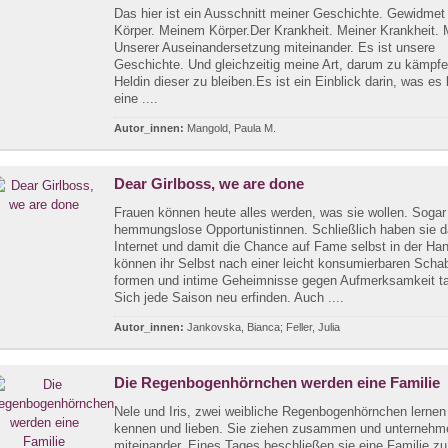
Das hier ist ein Ausschnitt meiner Geschichte. Gewidme
Körper. Meinem Körper.Der Krankheit. Meiner Krankheit. M
Unserer Auseinandersetzung miteinander. Es ist unsere
Geschichte. Und gleichzeitig meine Art, darum zu kämpfe
Heldin dieser zu bleiben.Es ist ein Einblick darin, was es
eine ....
Autor_innen:
Mangold, Paula M.
Dear Girlboss, we are done
Frauen können heute alles werden, was sie wollen. Sogar
hemmungslose Opportunistinnen. Schließlich haben sie 
Internet und damit die Chance auf Fame selbst in der Han
können ihr Selbst nach einer leicht konsumierbaren Scha
formen und intime Geheimnisse gegen Aufmerksamkeit t
Sich jede Saison neu erfinden. Auch ....
Autor_innen:
Jankovska, Bianca; Feller, Julia
Die Regenbogenhörnchen werden eine Familie
Nele und Iris, zwei weibliche Regenbogenhörnchen lernen
kennen und lieben. Sie ziehen zusammen und unternehme
miteinander. Eines Tages beschließen sie eine Familie zu