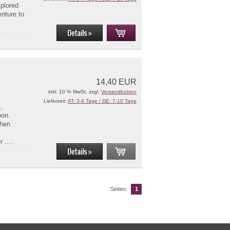
plored
nture to
14,40 EUR
inkl. 10 % MwSt. zzgl.
Versandkosten
Lieferzeit:
AT: 3-4 Tage / DE: 7-10 Tage
,
oon.
chen
 ....
Seiten:
1