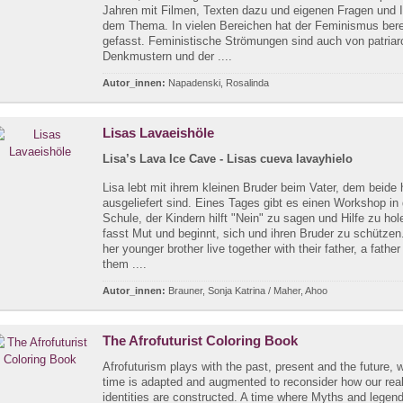
Jahren mit Filmen, Texten dazu und eigenen Fragen und 
dem Thema. In vielen Bereichen hat der Feminismus ber
gefasst. Feministische Strömungen sind auch von patriar
Denkmustern und der ....
Autor_innen:
Napadenski, Rosalinda
Lisas Lavaeishöle
Lisa’s Lava Ice Cave - Lisas cueva lavayhielo
Lisa lebt mit ihrem kleinen Bruder beim Vater, dem beide h
ausgeliefert sind. Eines Tages gibt es einen Workshop in 
Schule, der Kindern hilft "Nein" zu sagen und Hilfe zu hol
fasst Mut und beginnt, sich und ihren Bruder zu schützen
her younger brother live together with their father, a fathe
them ....
Autor_innen:
Brauner, Sonja Katrina / Maher, Ahoo
The Afrofuturist Coloring Book
Afrofuturism plays with the past, present and the future, 
time is adapted and augmented to reconsider how our real
identities are constructed. A time where Myths and legen