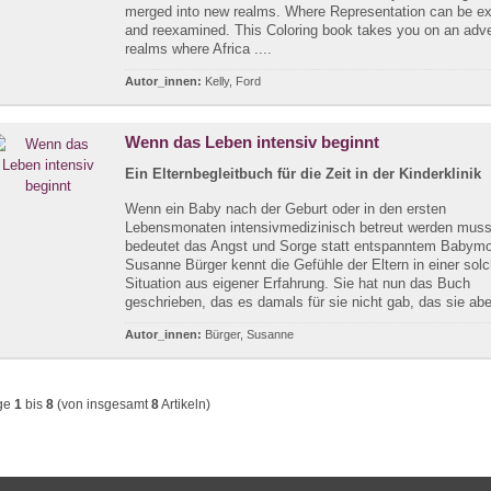
merged into new realms. Where Representation can be ex
and reexamined. This Coloring book takes you on an adve
realms where Africa ....
Autor_innen:
Kelly, Ford
Wenn das Leben intensiv beginnt
Ein Elternbegleitbuch für die Zeit in der Kinderklinik
Wenn ein Baby nach der Geburt oder in den ersten
Lebensmonaten intensivmedizinisch betreut werden muss
bedeutet das Angst und Sorge statt entspanntem Babym
Susanne Bürger kennt die Gefühle der Eltern in einer sol
Situation aus eigener Erfahrung. Sie hat nun das Buch
geschrieben, das es damals für sie nicht gab, das sie aber
Autor_innen:
Bürger, Susanne
ge
1
bis
8
(von insgesamt
8
Artikeln)