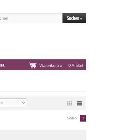
sa
Warenkorb »
0
Artikel
Seiten:
1