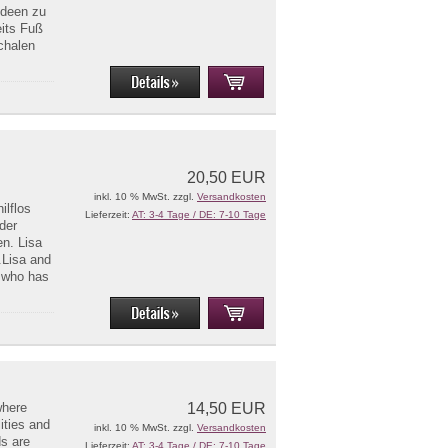
Ideen zu
eits Fuß
chalen
20,50 EUR
inkl. 10 % MwSt. zzgl.
Versandkosten
ilflos
Lieferzeit:
AT: 3-4 Tage / DE: 7-10 Tage
der
en. Lisa
.Lisa and
r who has
where
14,50 EUR
ities and
inkl. 10 % MwSt. zzgl.
Versandkosten
ds are
Lieferzeit:
AT: 3-4 Tage / DE: 7-10 Tage