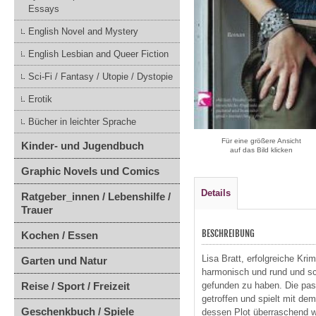
Essays
English Novel and Mystery
English Lesbian and Queer Fiction
Sci-Fi / Fantasy / Utopie / Dystopie
Erotik
Bücher in leichter Sprache
Für eine größere Ansicht
Kinder- und Jugendbuch
auf das Bild klicken
Graphic Novels und Comics
Details
Ratgeber_innen / Lebenshilfe /
Trauer
BESCHREIBUNG
Kochen / Essen
Lisa Bratt, erfolgreiche Krim
Garten und Natur
harmonisch und rund und sc
Reise / Sport / Freizeit
gefunden zu haben. Die pass
getroffen und spielt mit de
Geschenkbuch / Spiele
dessen Plot überraschend wi