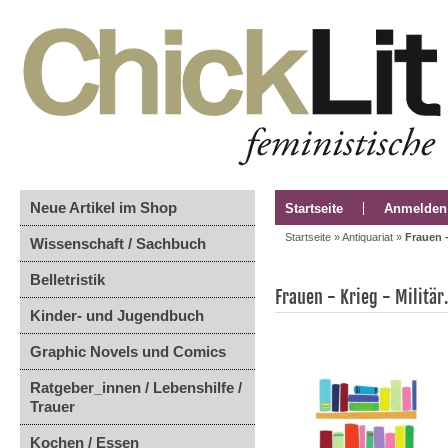
Neue Artikel im Shop
Startseite
Anmelden
Startseite
»
Antiquariat
»
Frauen -
Wissenschaft / Sachbuch
Belletristik
Frauen - Krieg - Militä
Kinder- und Jugendbuch
Graphic Novels und Comics
Ratgeber_innen / Lebenshilfe /
Trauer
Kochen / Essen