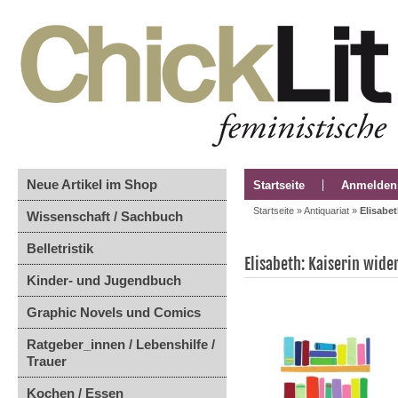
Neue Artikel im Shop
Startseite
Anmelden
Startseite
»
Antiquariat
»
Elisabet
Wissenschaft / Sachbuch
Belletristik
Elisabeth: Kaiserin wide
Kinder- und Jugendbuch
Graphic Novels und Comics
Ratgeber_innen / Lebenshilfe /
Trauer
Kochen / Essen