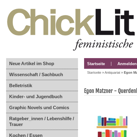
Neue Artikel im Shop
Startseite
Anmelden
Startseite
»
Antiquariat
»
Egon Ma
Wissenschaft / Sachbuch
Belletristik
Egon Matzner - Querdenk
Kinder- und Jugendbuch
Graphic Novels und Comics
Ratgeber_innen / Lebenshilfe /
Trauer
Kochen / Essen