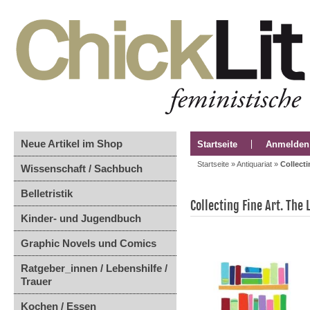
Neue Artikel im Shop
Startseite
Anmelden
Startseite
»
Antiquariat
»
Collecti
Wissenschaft / Sachbuch
Belletristik
Collecting Fine Art. The L
Kinder- und Jugendbuch
Graphic Novels und Comics
Ratgeber_innen / Lebenshilfe /
Trauer
Kochen / Essen